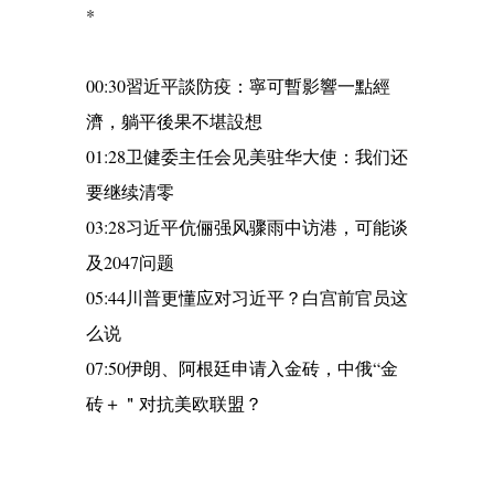
*
00:30習近平談防疫：寧可暫影響一點經
濟，躺平後果不堪設想
01:28卫健委主任会见美驻华大使：我们还
要继续清零
03:28习近平伉俪强风骤雨中访港，可能谈
及2047问题
05:44川普更懂应对习近平？白宫前官员这
么说
07:50伊朗、阿根廷申请入金砖，中俄“金
砖＋＂对抗美欧联盟？