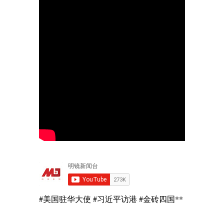
#美国驻华大使 #习近平访港 #金砖四国**