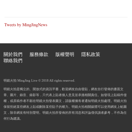
Tweets by MingJingNews
關於我們
服務條款
版權聲明
隱私政策
聯絡我們
明鏡火拍 MingJing Live © 2018 All rights reserved.
明鏡火拍是獨立的、開放式的資訊平臺，歡迎網友自由發貼，網友自行發佈的書面文
章、圖片、錄音、錄影等，只代表上貼者個人意見並承擔相關責任。如發現上貼稿件侵
權，或原稿作者不願在明鏡火拍發表圖文，請版權擁有者通知明鏡火拍處理。明鏡火拍
保留拒絕某些網友上貼或刪除某些貼子的權力。明鏡火拍相關媒體可以使用網友上帖圖
文，除非網友有特別聲明。明鏡火拍所發佈的所有消息和評論僅供讀者參考，不作為任
何行為建議。