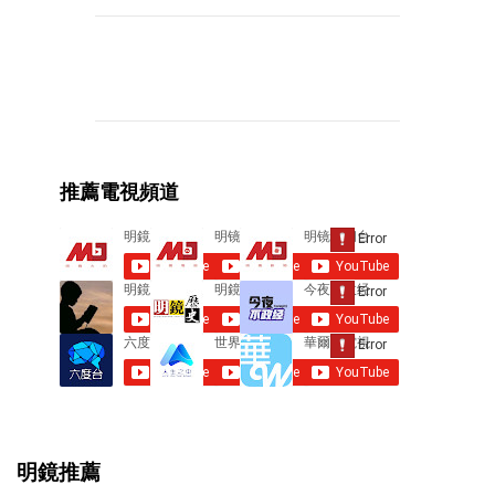
C
o
m
m
e
推薦電視頻道
n
t
s
明鏡推薦