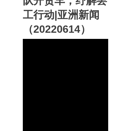
队开货车，纾解罢
工行动|亚洲新闻
（20220614）