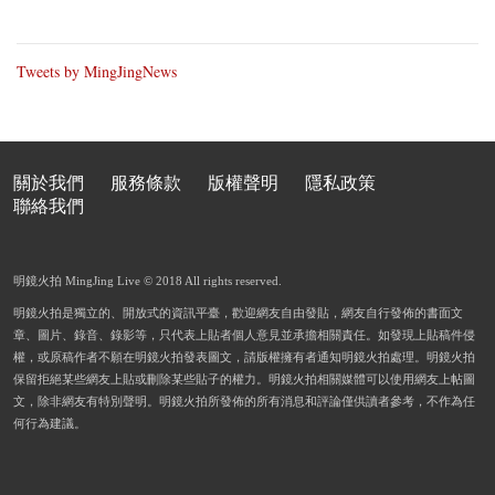
Tweets by MingJingNews
關於我們
服務條款
版權聲明
隱私政策
聯絡我們
明鏡火拍 MingJing Live © 2018 All rights reserved.
明鏡火拍是獨立的、開放式的資訊平臺，歡迎網友自由發貼，網友自行發佈的書面文
章、圖片、錄音、錄影等，只代表上貼者個人意見並承擔相關責任。如發現上貼稿件侵
權，或原稿作者不願在明鏡火拍發表圖文，請版權擁有者通知明鏡火拍處理。明鏡火拍
保留拒絕某些網友上貼或刪除某些貼子的權力。明鏡火拍相關媒體可以使用網友上帖圖
文，除非網友有特別聲明。明鏡火拍所發佈的所有消息和評論僅供讀者參考，不作為任
何行為建議。