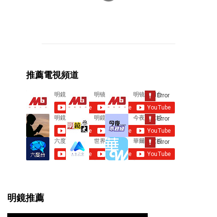
C
o
m
m
e
推薦電視頻道
n
t
s
明鏡推薦