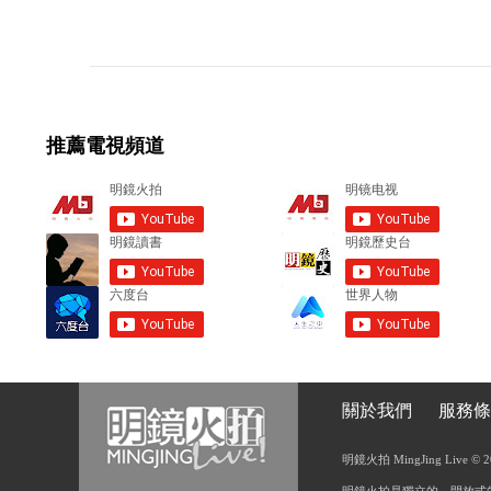
o
m
m
e
推薦電視頻道
n
t
s
關於我們
服務條
明鏡火拍 MingJing Live © 2018