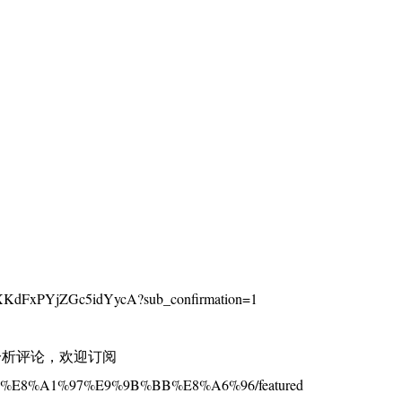
KdFxPYjZGc5idYycA?sub_confirmation=1
分析评论，欢迎订阅
%BE%E8%A1%97%E9%9B%BB%E8%A6%96/featured