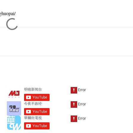
huopai/