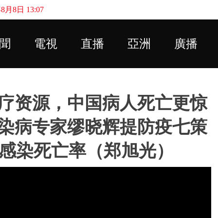
月8日 13:07
Skip to main content
聞
電視
直播
亞洲
廣播
疗资源，中国病人死亡更惊
染病专家缪晓辉提防疫七策
on感染死亡率（郑旭光）