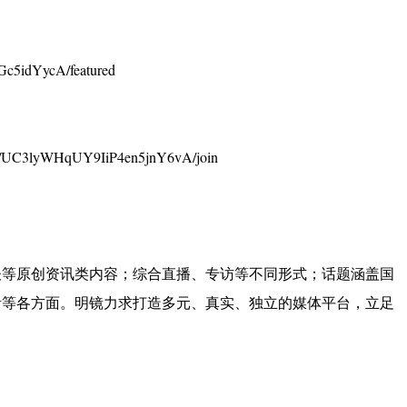
c5idYycA/featured
UC3lyWHqUY9IiP4en5jnY6vA/join
谈等原创资讯类内容；综合直播、专访等不同形式；话题涵盖国
活等各方面。明镜力求打造多元、真实、独立的媒体平台，立足