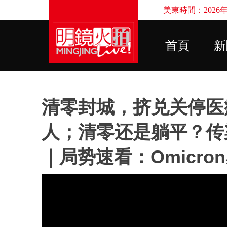
美東時間：2026年8
首頁
新
清零封城，挤兑关停医
人；清零还是躺平？传
｜局势速看：Omicr