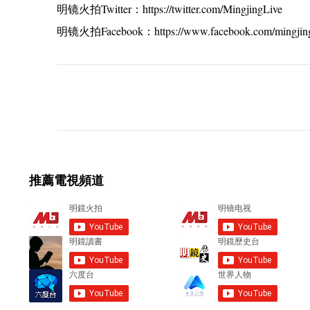
明镜火拍Twitter：https://twitter.com/MingjingLive
明镜火拍Facebook：https://www.facebook.com/mingjing
C
o
m
m
e
推薦電視頻道
n
t
s