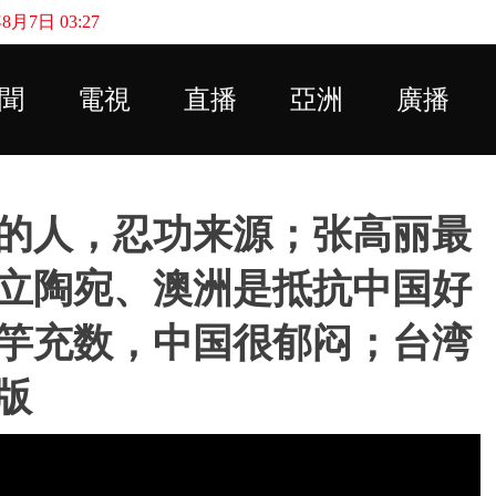
月7日 03:27
Skip to main content
聞
電視
直播
亞洲
廣播
的人，忍功来源；张高丽最
立陶宛、澳洲是抵抗中国好
竽充数，中国很郁闷；台湾
版