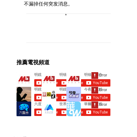
不漏掉任何突发消息。
C
o
m
m
e
推薦電視頻道
n
t
s