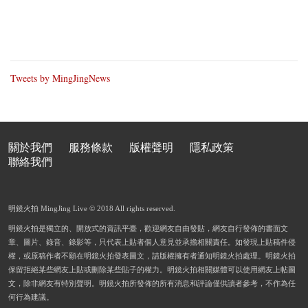
Tweets by MingJingNews
關於我們
服務條款
版權聲明
隱私政策
聯絡我們
明鏡火拍 MingJing Live © 2018 All rights reserved.
明鏡火拍是獨立的、開放式的資訊平臺，歡迎網友自由發貼，網友自行發佈的書面文
章、圖片、錄音、錄影等，只代表上貼者個人意見並承擔相關責任。如發現上貼稿件侵
權，或原稿作者不願在明鏡火拍發表圖文，請版權擁有者通知明鏡火拍處理。明鏡火拍
保留拒絕某些網友上貼或刪除某些貼子的權力。明鏡火拍相關媒體可以使用網友上帖圖
文，除非網友有特別聲明。明鏡火拍所發佈的所有消息和評論僅供讀者參考，不作為任
何行為建議。