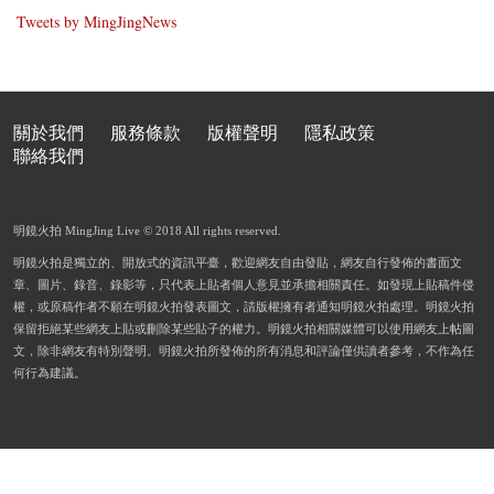
Tweets by MingJingNews
關於我們
服務條款
版權聲明
隱私政策
聯絡我們
明鏡火拍 MingJing Live © 2018 All rights reserved.
明鏡火拍是獨立的、開放式的資訊平臺，歡迎網友自由發貼，網友自行發佈的書面文
章、圖片、錄音、錄影等，只代表上貼者個人意見並承擔相關責任。如發現上貼稿件侵
權，或原稿作者不願在明鏡火拍發表圖文，請版權擁有者通知明鏡火拍處理。明鏡火拍
保留拒絕某些網友上貼或刪除某些貼子的權力。明鏡火拍相關媒體可以使用網友上帖圖
文，除非網友有特別聲明。明鏡火拍所發佈的所有消息和評論僅供讀者參考，不作為任
何行為建議。