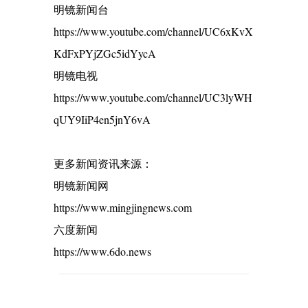
明镜新闻台
https://www.youtube.com/channel/UC6xKvX
KdFxPYjZGc5idYycA
明镜电视
https://www.youtube.com/channel/UC3lyWH
qUY9IiP4en5jnY6vA
更多新闻资讯来源：
明镜新闻网
https://www.mingjingnews.com
六度新闻
https://www.6do.news
C