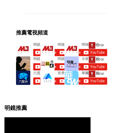
o
m
m
e
推薦電視頻道
n
t
s
明鏡推薦