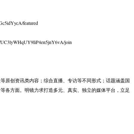
c5idYycA/featured
UC3lyWHqUY9IiP4en5jnY6vA/join
谈等原创资讯类内容；综合直播、专访等不同形式；话题涵盖国
活等各方面。明镜力求打造多元、真实、独立的媒体平台，立足