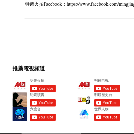
明镜火拍Facebook：https://www.facebook.com/mingjing
C
o
m
m
e
推薦電視頻道
n
t
s