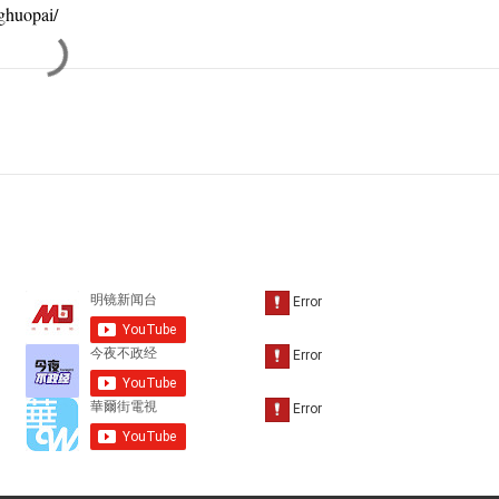
huopai/