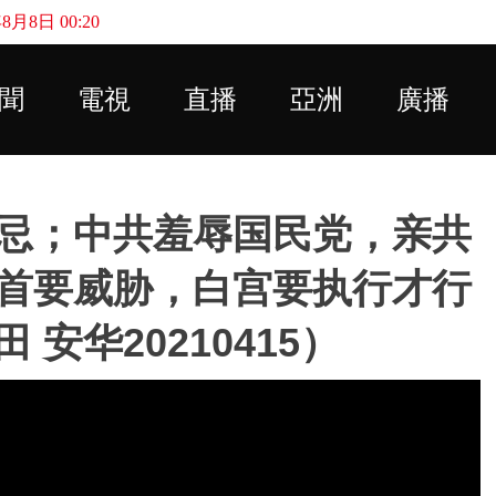
月8日 00:20
Skip to main content
聞
電視
直播
亞洲
廣播
忌；中共羞辱国民党，亲共
首要威胁，白宫要执行才行
安华20210415）