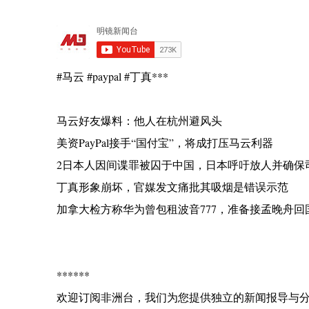
#马云 #paypal #丁真***
马云好友爆料：他人在杭州避风头
美资PayPal接手“国付宝”，将成打压马云利器
2日本人因间谍罪被囚于中国，日本呼吁放人并确保
丁真形象崩坏，官媒发文痛批其吸烟是错误示范
加拿大检方称华为曾包租波音777，准备接孟晚舟回
******
欢迎订阅非洲台，我们为您提供独立的新闻报导与