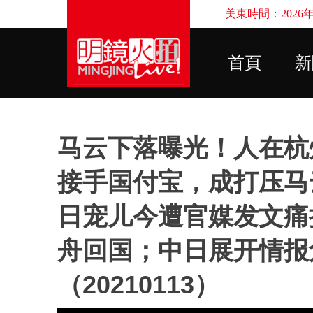
美東時間：2026年8
首頁
新
马云下落曝光！人在杭州
接手国付宝，成打压马
日宠儿今遭官媒发文痛
舟回国；中日展开情报角
（20210113）