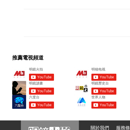
C
o
m
m
e
推薦電視頻道
n
t
s
關於我們
服務條