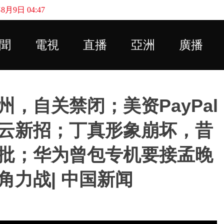
月9日 04:47
Skip to main content
聞
電視
直播
亞洲
廣播
，自关禁闭；美资PayPal
云新招；丁真形象崩坏，昔
批；华为曾包专机要接孟晚
力战| 中国新闻