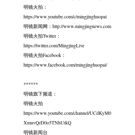
明镜火拍：
https://www.youtube.com/c/mingjinghuopai
明镜新闻网：http://www.mingjingnews.com
明镜火拍Twitter：
https://twitter.com/MingjingLive
明镜火拍Facebook：
https://www.facebook.com/mingjinghuopai/
******
明镜旗下频道：
明镜火拍
https://www.youtube.com/channel/UCdKyM0
XmuvQrD0o5TNhUtkQ
明镜新闻台