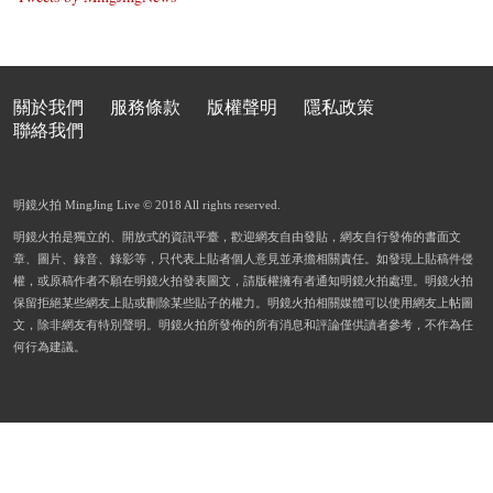
關於我們
服務條款
版權聲明
隱私政策
聯絡我們
明鏡火拍 MingJing Live © 2018 All rights reserved.
明鏡火拍是獨立的、開放式的資訊平臺，歡迎網友自由發貼，網友自行發佈的書面文
章、圖片、錄音、錄影等，只代表上貼者個人意見並承擔相關責任。如發現上貼稿件侵
權，或原稿作者不願在明鏡火拍發表圖文，請版權擁有者通知明鏡火拍處理。明鏡火拍
保留拒絕某些網友上貼或刪除某些貼子的權力。明鏡火拍相關媒體可以使用網友上帖圖
文，除非網友有特別聲明。明鏡火拍所發佈的所有消息和評論僅供讀者參考，不作為任
何行為建議。