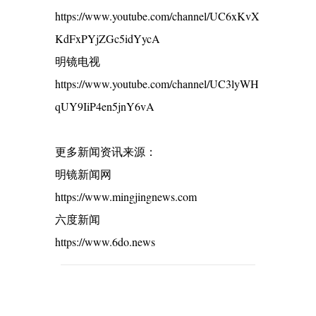
https://www.youtube.com/channel/UC6xKvX
KdFxPYjZGc5idYycA
明镜电视
https://www.youtube.com/channel/UC3lyWH
qUY9IiP4en5jnY6vA
更多新闻资讯来源：
明镜新闻网
https://www.mingjingnews.com
六度新闻
https://www.6do.news
C
o