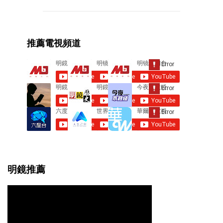
m
m
e
推薦電視頻道
n
t
s
明鏡推薦