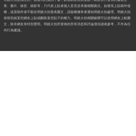
章、圖片、錄音、錄影等，只代表上貼者個人意見並承擔相關責任。如發現上貼稿件侵
權，或原稿作者不願在明鏡火拍發表圖文，請版權擁有者通知明鏡火拍處理。明鏡火拍
保留拒絕某些網友上貼或刪除某些貼子的權力。明鏡火拍相關媒體可以使用網友上帖圖
文，除非網友有特別聲明。明鏡火拍所發佈的所有消息和評論僅供讀者參考，不作為任
何行為建議。