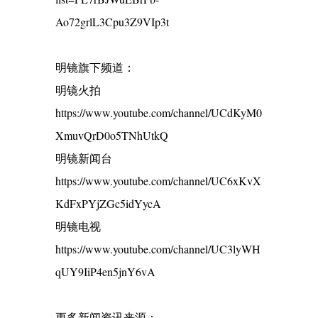
Ao72grlL3Cpu3Z9VIp3t
明镜旗下频道：
明镜火拍
https://www.youtube.com/channel/UCdKyM0
XmuvQrD0o5TNhUtkQ
明镜新闻台
https://www.youtube.com/channel/UC6xKvX
KdFxPYjZGc5idYycA
明镜电视
https://www.youtube.com/channel/UC3lyWH
qUY9IiP4en5jnY6vA
更多新闻资讯来源：