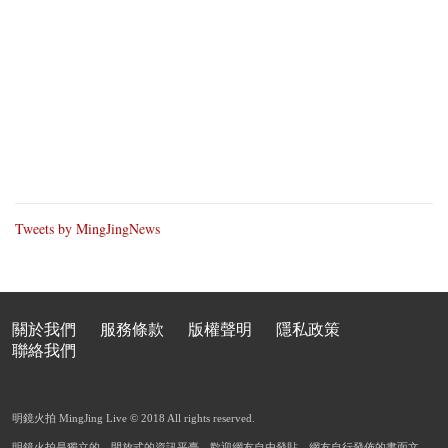
Tweets by MingJingNews
關於我們
服務條款
版權聲明
隱私政策
聯絡我們
明鏡火拍 MingJing Live © 2018 All rights reserved.
明鏡火拍是獨立的、開放式的資訊平臺，歡迎網友自由發貼，網友自行發佈的書面文