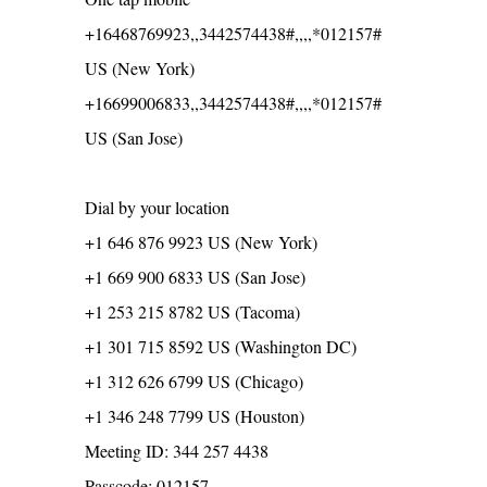
+16468769923,,3442574438#,,,,*012157#
US (New York)
+16699006833,,3442574438#,,,,*012157#
US (San Jose)
Dial by your location
+1 646 876 9923 US (New York)
+1 669 900 6833 US (San Jose)
+1 253 215 8782 US (Tacoma)
+1 301 715 8592 US (Washington DC)
+1 312 626 6799 US (Chicago)
+1 346 248 7799 US (Houston)
Meeting ID: 344 257 4438
Passcode: 012157