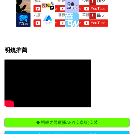
明鏡推薦
明鏡之聲廣播APP(安卓版)安裝