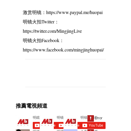
激赏明镜：https://www.paypal.me/huopai
明镜火拍Twitter：
https://twitter.com/MingjingLive
明镜火拍Facebook：
https://www.facebook.com/mingjinghuopai/
C
o
m
m
e
推薦電視頻道
n
t
s