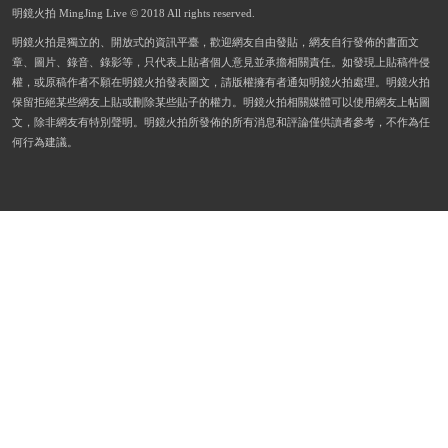
明鏡火拍 MingJing Live © 2018 All rights reserved.
明鏡火拍是獨立的、開放式的資訊平臺，歡迎網友自由發貼，網友自行發佈的書面文
章、圖片、錄音、錄影等，只代表上貼者個人意見並承擔相關責任。如發現上貼稿件侵
權，或原稿作者不願在明鏡火拍發表圖文，請版權擁有者通知明鏡火拍處理。明鏡火拍
保留拒絕某些網友上貼或刪除某些貼子的權力。明鏡火拍相關媒體可以使用網友上帖圖
文，除非網友有特別聲明。明鏡火拍所發佈的所有消息和評論僅供讀者參考，不作為任
何行為建議。