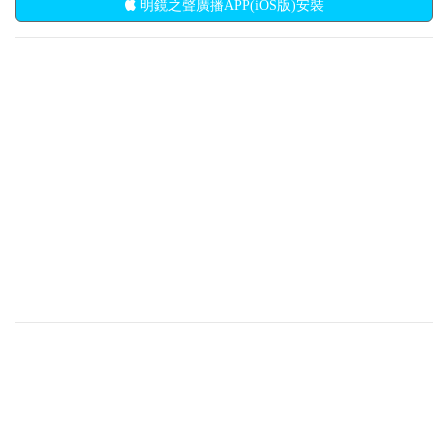
明鏡之聲廣播APP(iOS版)安裝