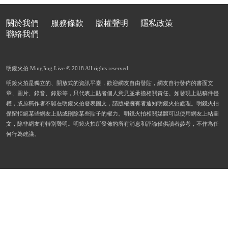
關於我們
服務條款
版權聲明
隱私政策
聯絡我們
明鏡火拍 MingJing Live © 2018 All rights reserved.
明鏡火拍是獨立的、開放式的資訊平臺，歡迎網友自由發貼，網友自行發佈的書面文
章、圖片、錄音、錄影等，只代表上貼者個人意見並承擔相關責任。如發現上貼稿件侵
權，或原稿作者不願在明鏡火拍發表圖文，請版權擁有者通知明鏡火拍處理。明鏡火拍
保留拒絕某些網友上貼或刪除某些貼子的權力。明鏡火拍相關媒體可以使用網友上帖圖
文，除非網友有特別聲明。明鏡火拍所發佈的所有消息和評論僅供讀者參考，不作為任
何行為建議。