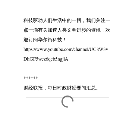
科技驱动人们生活中的一切，我们关注一
点一滴有关加速人类文明进步的资讯，欢
迎订阅华尔街科技！
https://www.youtube.com/channel/UC8W3v
DhGF5wcz6qeb5ngjlA
******
财经联报，每日时政财经要闻汇总。
C
o
m
m