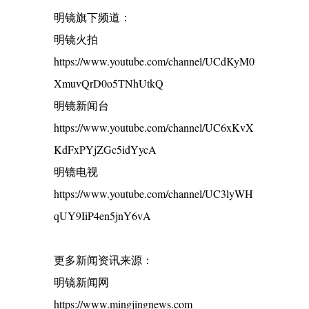
明镜旗下频道：
明镜火拍
https://www.youtube.com/channel/UCdKyM0
XmuvQrD0o5TNhUtkQ
明镜新闻台
https://www.youtube.com/channel/UC6xKvX
KdFxPYjZGc5idYycA
明镜电视
https://www.youtube.com/channel/UC3lyWH
qUY9IiP4en5jnY6vA
更多新闻资讯来源：
明镜新闻网
https://www.mingjingnews.com