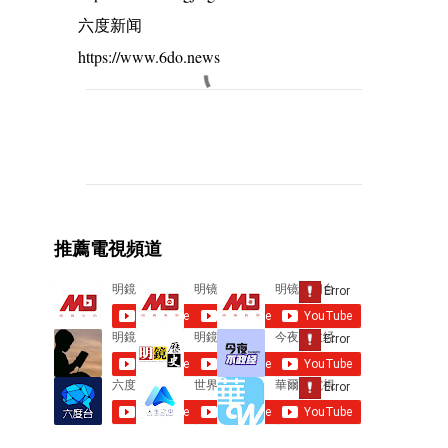
六度新闻
https://www.6do.news
C
o
m
m
e
推薦電視頻道
n
t
s