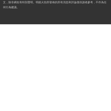
文，除非網友有特別聲明。明鏡火拍所發佈的所有消息和評論僅供讀者參考，不作為任
何行為建議。