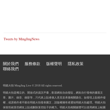
Tweets by MingJingNews
關於我們
服務條款
版權聲明
隱私政策
聯絡我們
明鏡火拍 MingJing Live © 2018 All rights reserved.
明鏡火拍是獨立的、開放式的資訊平臺，歡迎網友自由發貼，網友自行發佈的書面文
章、圖片、錄音、錄影等，只代表上貼者個人意見並承擔相關責任。如發現上貼稿件侵
權，或原稿作者不願在明鏡火拍發表圖文，請版權擁有者通知明鏡火拍處理。明鏡火拍
保留拒絕某些網友上貼或刪除某些貼子的權力。明鏡火拍相關媒體可以使用網友上帖圖