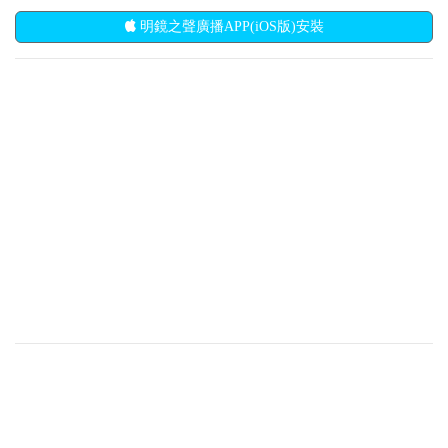
明鏡之聲廣播APP(iOS版)安裝