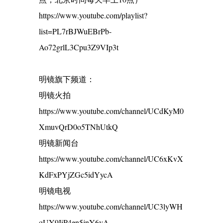
https://www.youtube.com/playlist?
list=PL7rBJWuEBrPb-
Ao72grlL3Cpu3Z9VIp3t
明镜旗下频道：
明镜火拍
https://www.youtube.com/channel/UCdKyM0
XmuvQrD0o5TNhUtkQ
明镜新闻台
https://www.youtube.com/channel/UC6xKvX
KdFxPYjZGc5idYycA
明镜电视
https://www.youtube.com/channel/UC3lyWH
qUY9IiP4en5jnY6vA