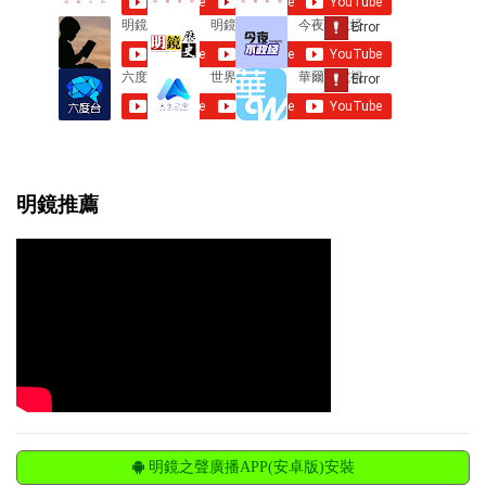
s
明鏡推薦
明鏡之聲廣播APP(安卓版)安裝