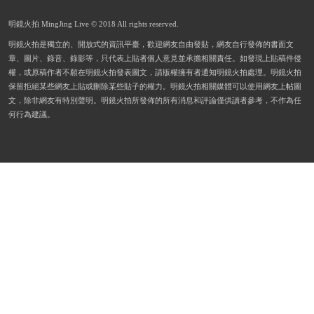
明鏡火拍 MingJing Live © 2018 All rights reserved.
明鏡火拍是獨立的、開放式的資訊平臺，歡迎網友自由發貼，網友自行發佈的書面文
章、圖片、錄音、錄影等，只代表上貼者個人意見並承擔相關責任。如發現上貼稿件侵
權，或原稿作者不願在明鏡火拍發表圖文，請版權擁有者通知明鏡火拍處理。明鏡火拍
保留拒絕某些網友上貼或刪除某些貼子的權力。明鏡火拍相關媒體可以使用網友上帖圖
文，除非網友有特別聲明。明鏡火拍所發佈的所有消息和評論僅供讀者參考，不作為任
何行為建議。