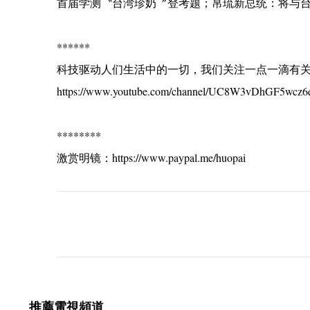
首届学测〝台湾珍奶〞登考题；帛琉新总统：将与台美同
******
科技驱动人们生活中的一切，我们关注一点一滴有
https://www.youtube.com/channel/UC8W3vDhGF5wcz6
********
激赏明镜：https://www.paypal.me/huopai
C
o
m
m
e
推薦電視頻道