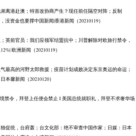
胞弟离港赴澳；特首改协商产生？现任前任隔空对阵；反制
，没资金也要撑中国新闻|香港新闻（20210119）
权；英前官员：我们应领军结盟抗中；川普解除对欧旅行禁令，
 欧洲新闻（20210119）
人气最高的河野太郎救援；疫苗计划成败决定东京奥运的命运；
馨新闻（20210120）
入境禁令，拜登上任便会禁止 I 美国总统就职礼，拜登不求奢华场
反独促统，台府轰；台文化部：绝不审查中国作家；日媒：日本