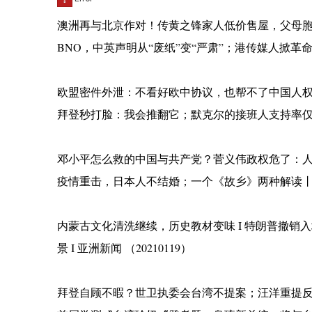
澳洲再与北京作对！传黄之锋家人低价售屋，父母
BNO，中英声明从“废纸”变“严肃”；港传媒人掀革命
欧盟密件外泄：不看好欧中协议，也帮不了中国人
拜登秒打脸：我会推翻它；默克尔的接班人支持率仅12%|
邓小平怎么救的中国与共产党？菅义伟政权危了：
疫情重击，日本人不结婚；一个《故乡》两种解读丨日本
内蒙古文化清洗继续，历史教材变味 I 特朗普撤销
景 I 亚洲新闻 （20210119）
拜登自顾不暇？世卫执委会台湾不提案；汪洋重提