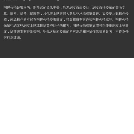
明鏡火拍是獨立的、開放式的資訊平臺，歡迎網友自由發貼，網友自行發佈的書面文
章、圖片、錄音、錄影等，只代表上貼者個人意見並承擔相關責任。如發現上貼稿件侵
權，或原稿作者不願在明鏡火拍發表圖文，請版權擁有者通知明鏡火拍處理。明鏡火拍
保留拒絕某些網友上貼或刪除某些貼子的權力。明鏡火拍相關媒體可以使用網友上帖圖
文，除非網友有特別聲明。明鏡火拍所發佈的所有消息和評論僅供讀者參考，不作為任
何行為建議。