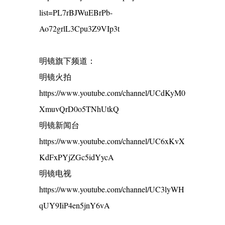
list=PL7rBJWuEBrPb-
Ao72grlL3Cpu3Z9VIp3t
明镜旗下频道：
明镜火拍
https://www.youtube.com/channel/UCdKyM0
XmuvQrD0o5TNhUtkQ
明镜新闻台
https://www.youtube.com/channel/UC6xKvX
KdFxPYjZGc5idYycA
明镜电视
https://www.youtube.com/channel/UC3lyWH
qUY9IiP4en5jnY6vA