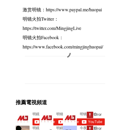
激赏明镜：https://www.paypal.me/huopai
明镜火拍Twitter：
https://twitter.com/MingjingLive
明镜火拍Facebook：
https://www.facebook.com/mingjinghuopai/
C
o
m
m
e
推薦電視頻道
n
t
s