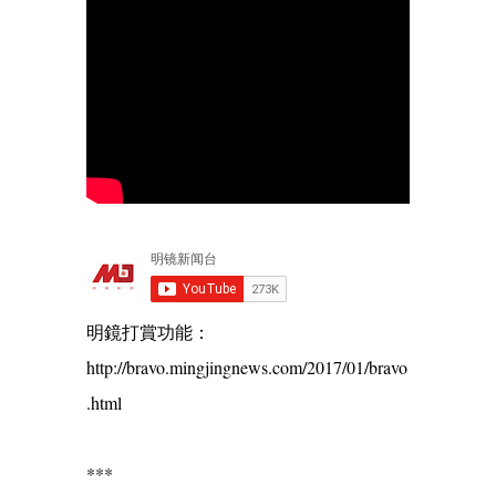
明鏡打賞功能：
http://bravo.mingjingnews.com/2017/01/bravo
.html
***