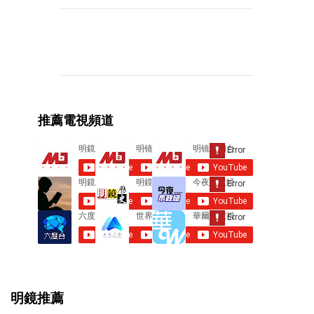
C
o
m
m
e
推薦電視頻道
n
t
s
明鏡推薦