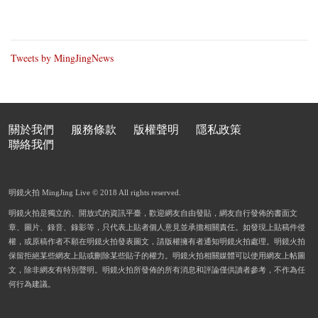
Tweets by MingJingNews
關於我們
服務條款
版權聲明
隱私政策
聯絡我們
明鏡火拍 MingJing Live © 2018 All rights reserved.
明鏡火拍是獨立的、開放式的資訊平臺，歡迎網友自由發貼，網友自行發佈的書面文
章、圖片、錄音、錄影等，只代表上貼者個人意見並承擔相關責任。如發現上貼稿件侵
權，或原稿作者不願在明鏡火拍發表圖文，請版權擁有者通知明鏡火拍處理。明鏡火拍
保留拒絕某些網友上貼或刪除某些貼子的權力。明鏡火拍相關媒體可以使用網友上帖圖
文，除非網友有特別聲明。明鏡火拍所發佈的所有消息和評論僅供讀者參考，不作為任
何行為建議。