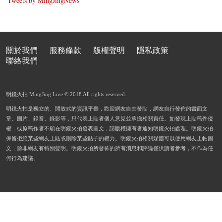
Tweets by MingJingNews
關於我們
服務條款
版權聲明
隱私政策
聯絡我們
明鏡火拍 MingJing Live © 2018 All rights reserved.
明鏡火拍是獨立的、開放式的資訊平臺，歡迎網友自由發貼，網友自行發佈的書面文
章、圖片、錄音、錄影等，只代表上貼者個人意見並承擔相關責任。如發現上貼稿件侵
權，或原稿作者不願在明鏡火拍發表圖文，請版權擁有者通知明鏡火拍處理。明鏡火拍
保留拒絕某些網友上貼或刪除某些貼子的權力。明鏡火拍相關媒體可以使用網友上帖圖
文，除非網友有特別聲明。明鏡火拍所發佈的所有消息和評論僅供讀者參考，不作為任
何行為建議。