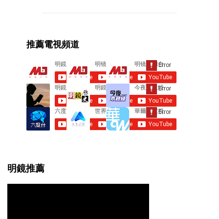
m
m
e
推薦電視頻道
n
t
s
明鏡推薦