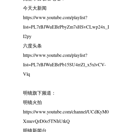
今天大新闻
https://www.youtube.com/playlist?
list=PL7rBJWuEBrPbyZm7sHSvCLwp24x_I
I2py
六度头条
https://www.youtube.com/playlist?
list=PL7rBJWuEBrPb15SU4rrZl_x5xlvCV-
Vlq
明镜旗下频道：
明镜火拍
https://www.youtube.com/channel/UCdKyM0
XmuvQrD0o5TNhUtkQ
明镜新闻台