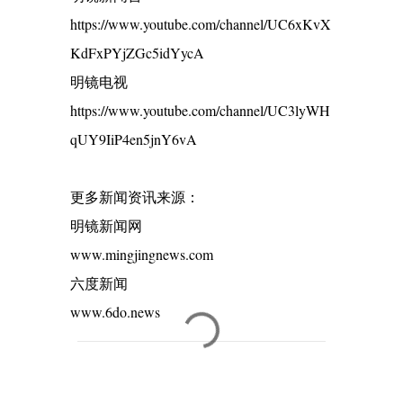
https://www.youtube.com/channel/UC6xKvX
KdFxPYjZGc5idYycA
明镜电视
https://www.youtube.com/channel/UC3lyWH
qUY9IiP4en5jnY6vA
更多新闻资讯来源：
明镜新闻网
www.mingjingnews.com
六度新闻
www.6do.news
C
o