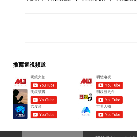
C
o
m
m
e
推薦電視頻道
n
t
s