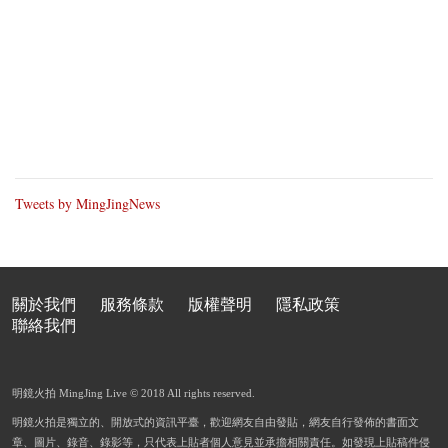
Tweets by MingJingNews
關於我們
服務條款
版權聲明
隱私政策
聯絡我們
明鏡火拍 MingJing Live © 2018 All rights reserved.
明鏡火拍是獨立的、開放式的資訊平臺，歡迎網友自由發貼，網友自行發佈的書面文
章、圖片、錄音、錄影等，只代表上貼者個人意見並承擔相關責任。如發現上貼稿件侵