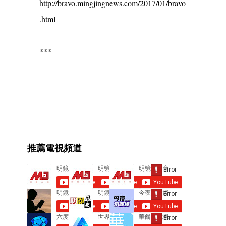
http://bravo.mingjingnews.com/2017/01/bravo
.html
***
C
o
m
m
e
推薦電視頻道
n
t
s