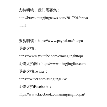
支持明镜，我们需要您：
http://bravo.mingjingnews.com/2017/01/bravo
.html
激赏明镜：https://www.paypal.me/huopa
明镜火拍：
https://www.youtube.com/c/mingjinghuopai
明镜火拍网：http://www.mingjinglive.com
明镜火拍Twitter：
https://twitter.com/MingjingLive
明镜火拍Facebook：
https://www.facebook.com/mingjinghuopai/