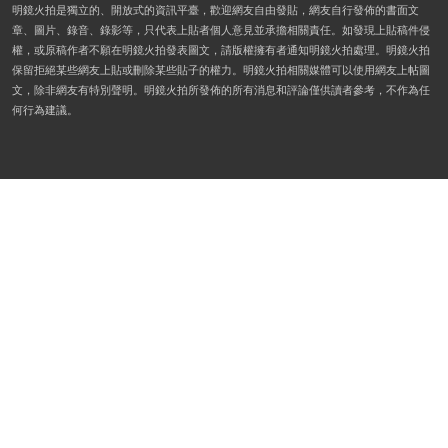
明鏡火拍是獨立的、開放式的資訊平臺，歡迎網友自由發貼，網友自行發佈的書面文
章、圖片、錄音、錄影等，只代表上貼者個人意見並承擔相關責任。如發現上貼稿件侵
權，或原稿作者不願在明鏡火拍發表圖文，請版權擁有者通知明鏡火拍處理。明鏡火拍
保留拒絕某些網友上貼或刪除某些貼子的權力。明鏡火拍相關媒體可以使用網友上帖圖
文，除非網友有特別聲明。明鏡火拍所發佈的所有消息和評論僅供讀者參考，不作為任
何行為建議。