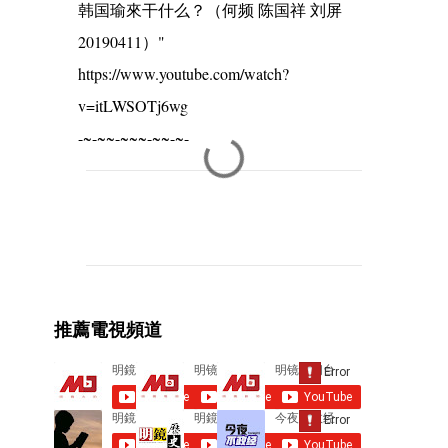
韩国瑜來干什么？（何频 陈国祥 刘屏
20190411）"
https://www.youtube.com/watch?
v=itLWSOTj6wg
-~-~~-~~~-~~-~-
C
o
m
m
e
推薦電視頻道
n
t
s