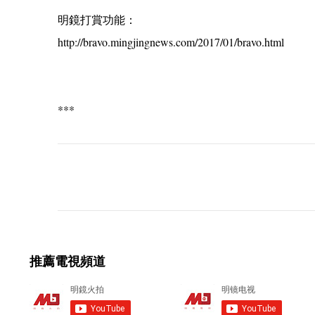
明鏡打賞功能：
http://bravo.mingjingnews.com/2017/01/bravo.html
***
C
o
m
m
e
推薦電視頻道
n
t
s