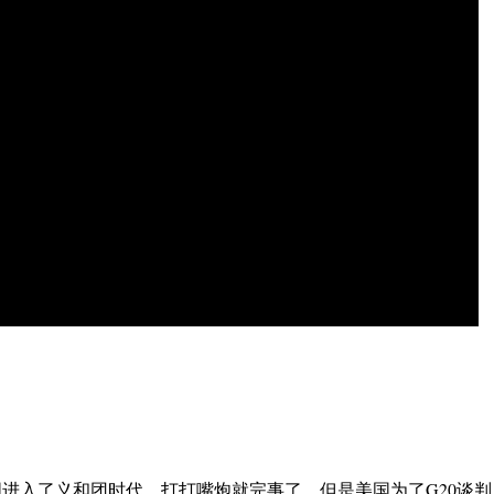
进入了义和团时代，打打嘴炮就完事了，但是美国为了G20谈判