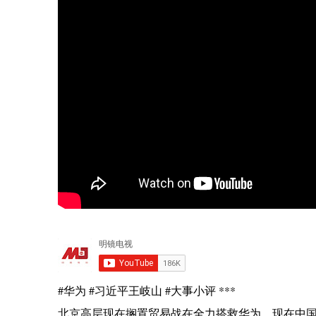
#华为 #习近平王岐山 #大事小评 ***
北京高层现在搁置贸易战在全力搭救华为，现在中国