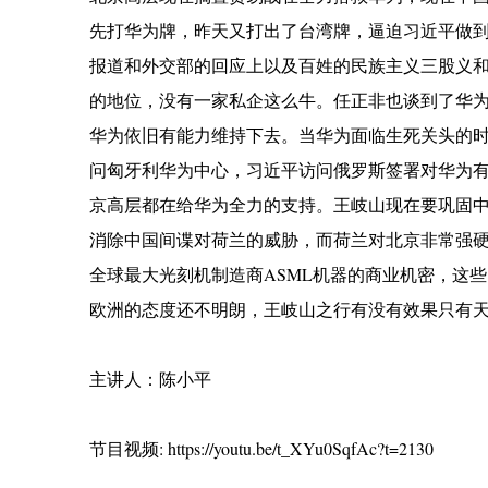
先打华为牌，昨天又打出了台湾牌，逼迫习近平做到
报道和外交部的回应上以及百姓的民族主义三股义
的地位，没有一家私企这么牛。任正非也谈到了华
华为依旧有能力维持下去。当华为面临生死关头的
问匈牙利华为中心，习近平访问俄罗斯签署对华为
京高层都在给华为全力的支持。王岐山现在要巩固
消除中国间谍对荷兰的威胁，而荷兰对北京非常强硬
全球最大光刻机制造商ASML机器的商业机密，这
欧洲的态度还不明朗，王岐山之行有没有效果只有
主讲人：陈小平
节目视频: https://youtu.be/t_XYu0SqfAc?t=2130