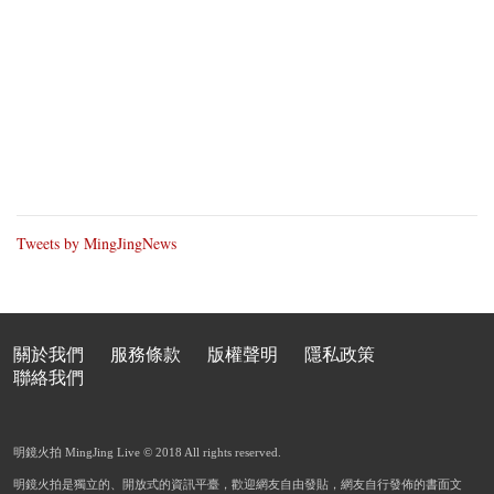
Tweets by MingJingNews
關於我們
服務條款
版權聲明
隱私政策
聯絡我們
明鏡火拍 MingJing Live © 2018 All rights reserved.
明鏡火拍是獨立的、開放式的資訊平臺，歡迎網友自由發貼，網友自行發佈的書面文