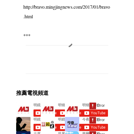
http://bravo.mingjingnews.com/2017/01/bravo
.html
***
C
o
m
m
e
推薦電視頻道
n
t
s