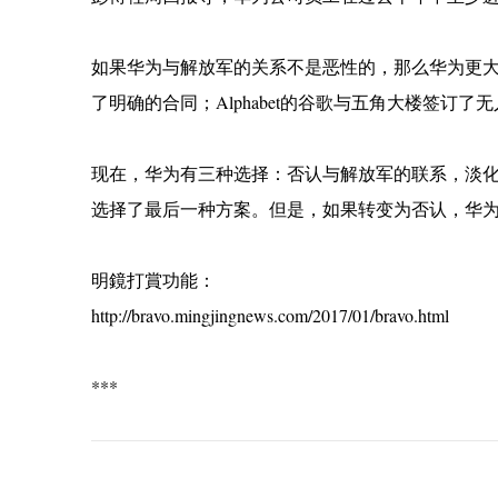
如果华为与解放军的关系不是恶性的，那么华为更大
了明确的合同；Alphabet的谷歌与五角大楼签
现在，华为有三种选择：否认与解放军的联系，淡
选择了最后一种方案。但是，如果转变为否认，华
明鏡打賞功能：
http://bravo.mingjingnews.com/2017/01/bravo.html
***
C