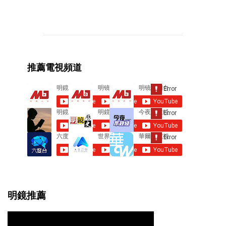
C
o
m
m
e
推薦電視頻道
n
t
s
明鏡推薦