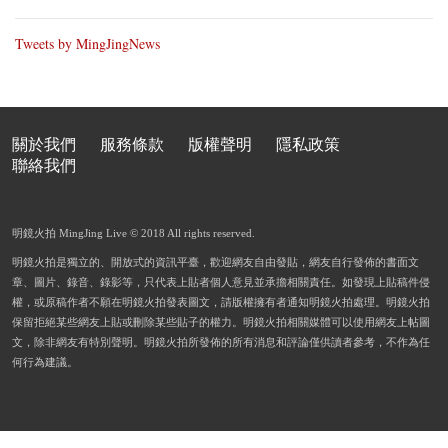
Tweets by MingJingNews
關於我們
服務條款
版權聲明
隱私政策
聯絡我們
明鏡火拍 MingJing Live © 2018 All rights reserved.
明鏡火拍是獨立的、開放式的資訊平臺，歡迎網友自由發貼，網友自行發佈的書面文
章、圖片、錄音、錄影等，只代表上貼者個人意見並承擔相關責任。如發現上貼稿件侵
權，或原稿作者不願在明鏡火拍發表圖文，請版權擁有者通知明鏡火拍處理。明鏡火拍
保留拒絕某些網友上貼或刪除某些貼子的權力。明鏡火拍相關媒體可以使用網友上帖圖
文，除非網友有特別聲明。明鏡火拍所發佈的所有消息和評論僅供讀者參考，不作為任
何行為建議。