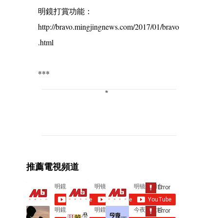
明鏡打賞功能：
http://bravo.mingjingnews.com/2017/01/bravo
.html
***
C
o
m
m
e
推薦電視頻道
n
t
s