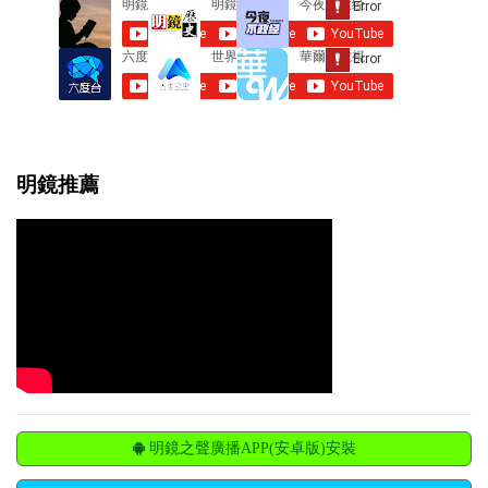
明鏡推薦
明鏡之聲廣播APP(安卓版)安裝