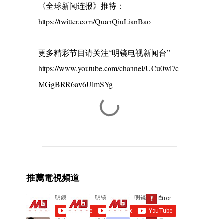
《全球新闻连报》推特：
https://twitter.com/QuanQiuLianBao
更多精彩节目请关注“明镜电视新闻台”
https://www.youtube.com/channel/UCu0wl7c
MGgBRR6av6UlmSYg
C
o
m
m
e
推薦電視頻道
n
t
s