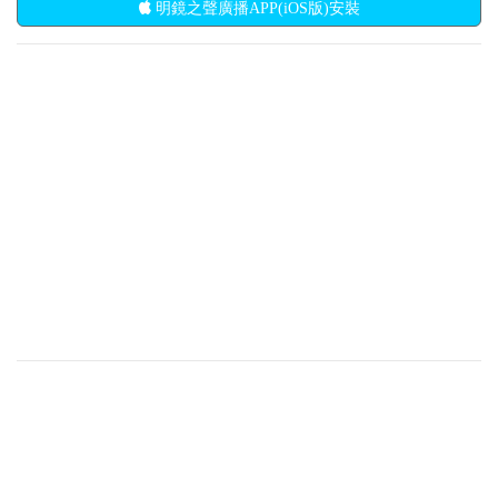
明鏡之聲廣播APP(iOS版)安裝