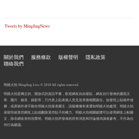
Tweets by MingJingNews
關於我們
服務條款
版權聲明
隱私政策
聯絡我們
明鏡火拍 MingJing Live © 2018 All rights reserved.
明鏡火拍是獨立的、開放式的資訊平臺，歡迎網友自由發貼，網友自行發佈的書面文
章、圖片、錄音、錄影等，只代表上貼者個人意見並承擔相關責任。如發現上貼稿件侵
權，或原稿作者不願在明鏡火拍發表圖文，請版權擁有者通知明鏡火拍處理。明鏡火拍
保留拒絕某些網友上貼或刪除某些貼子的權力。明鏡火拍相關媒體可以使用網友上帖圖
文，除非網友有特別聲明。明鏡火拍所發佈的所有消息和評論僅供讀者參考，不作為任
何行為建議。