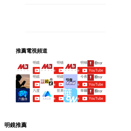
C
o
m
m
e
推薦電視頻道
n
t
s
明鏡推薦