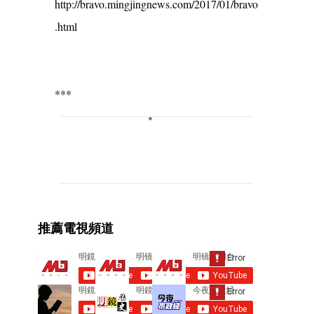
http://bravo.mingjingnews.com/2017/01/bravo
.html
***
C
o
m
m
e
推薦電視頻道
n
t
s