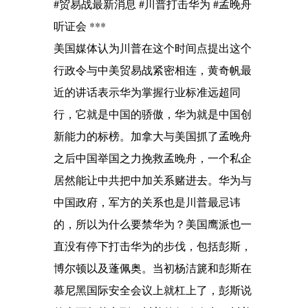
#贸易战最新消息 #川普打击华为 #孟晚舟
听证会 ***
美国媒体认为川普在这个时间点提出这个
行政令与中美贸易战紧密相连，黄奇帆最
近的讲话表示华为掌握行业标准远超同
行，它就是中国的骄傲，华为就是中国创
新能力的标榜。加拿大与美国抓了孟晚舟
之后中国举国之力挽救孟晚舟，一个私企
居然能让中共把中加关系赌进去。华为与
中国政府，军方的关系也是川普最忌讳
的，所以为什么要禁华为？美国鹰派也一
直没有停下打击华为的步伐，包括彭斯，
博尔顿以及蓬佩奥。当初杨洁篪和彭斯在
慕尼黑国际安全会议上就杠上了，彭斯说