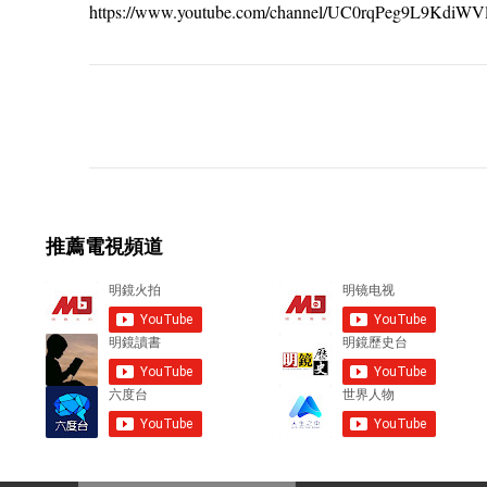
https://www.youtube.com/channel/UC0rqPeg9L9KdiW
C
o
m
m
e
推薦電視頻道
n
t
s