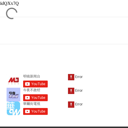
VlidQXx7Q