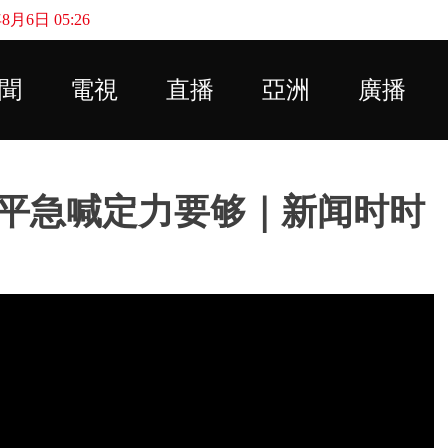
月6日 05:26
Skip to main content
聞
電視
直播
亞洲
廣播
平急喊定力要够｜新闻时时