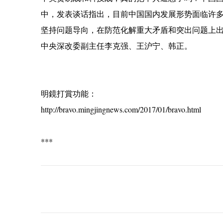
中，发表谈话指出，目前中国国内发展形势面临许
坚持问题导向，在防范化解重大矛盾和突出问题上
中央深改委副主任李克强、王沪宁、韩正。
明鏡打賞功能：
http://bravo.mingjingnews.com/2017/01/bravo.html
***
C
o
m