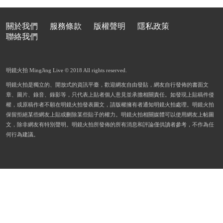
關於我們
服務條款
版權聲明
隱私政策
聯絡我們
明鏡火拍 MingJing Live © 2018 All rights reserved.
明鏡火拍是獨立的、開放式的資訊平臺，歡迎網友自由發貼，網友自行發佈的書面文
章、圖片、錄音、錄影等，只代表上貼者個人意見並承擔相關責任。如發現上貼稿件侵
權，或原稿作者不願在明鏡火拍發表圖文，請版權擁有者通知明鏡火拍處理。明鏡火拍
保留拒絕某些網友上貼或刪除某些貼子的權力。明鏡火拍相關媒體可以使用網友上帖圖
文，除非網友有特別聲明。明鏡火拍所發佈的所有消息和評論僅供讀者參考，不作為任
何行為建議。