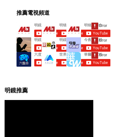
e
推薦電視頻道
n
t
s
明鏡推薦