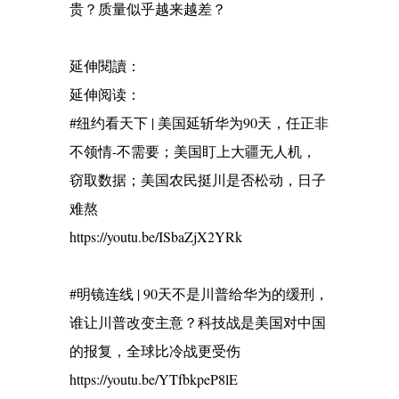
贵？质量似乎越来越差？
延伸閱讀：
延伸阅读：
#纽约看天下 | 美国延斩华为90天，任正非
不领情-不需要；美国盯上大疆无人机，
窃取数据；美国农民挺川是否松动，日子
难熬
https://youtu.be/ISbaZjX2YRk
#明镜连线 | 90天不是川普给华为的缓刑，
谁让川普改变主意？科技战是美国对中国
的报复，全球比冷战更受伤
https://youtu.be/YTfbkpeP8lE