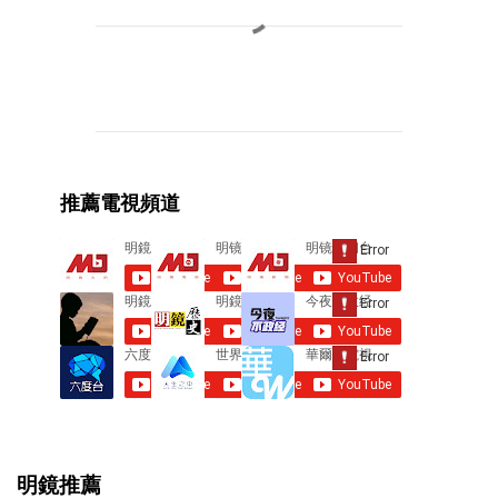
C
o
m
m
e
推薦電視頻道
n
t
s
明鏡推薦