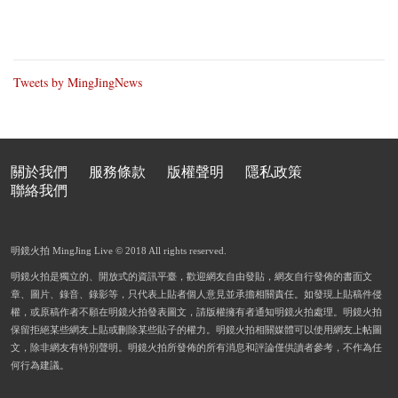
Tweets by MingJingNews
關於我們
服務條款
版權聲明
隱私政策
聯絡我們
明鏡火拍 MingJing Live © 2018 All rights reserved.
明鏡火拍是獨立的、開放式的資訊平臺，歡迎網友自由發貼，網友自行發佈的書面文
章、圖片、錄音、錄影等，只代表上貼者個人意見並承擔相關責任。如發現上貼稿件侵
權，或原稿作者不願在明鏡火拍發表圖文，請版權擁有者通知明鏡火拍處理。明鏡火拍
保留拒絕某些網友上貼或刪除某些貼子的權力。明鏡火拍相關媒體可以使用網友上帖圖
文，除非網友有特別聲明。明鏡火拍所發佈的所有消息和評論僅供讀者參考，不作為任
何行為建議。