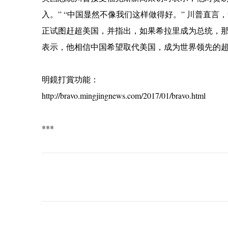
入。” “中国显然不像我们这样做得好。” 川普直
正试图赶超美国，并指出，如果希拉里成为总统，
表示，他相信中国希望取代美国，成为世界领先的
明鏡打賞功能：
http://bravo.mingjingnews.com/2017/01/bravo.html
***
C
o
m
m
e