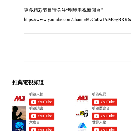
更多精彩节目请关注“明镜电视新闻台”
https://www.youtube.com/channel/UCu0wl7cMGgBRR
C
o
m
m
e
推薦電視頻道
n
t
s