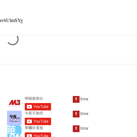
6av6UlmSYg